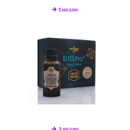
В магазин
Керамические составы GlissPro
В магазин