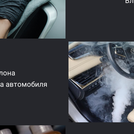
Вл
лона
а автомобиля