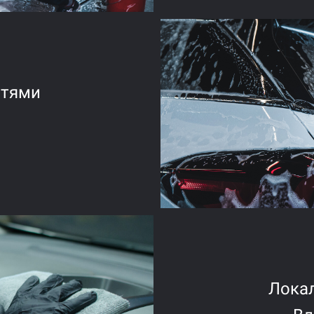
стями
Лока