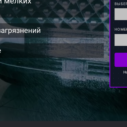
и мелких
ВЫБЕ
загрязнений
НОМЕ
е
Н